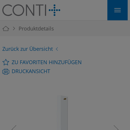
Skip to main navigation
Skip to main content
Skip to page footer
You are here:
Produktdetails
Zurück zur Übersicht
ZU FAVORITEN HINZUFÜGEN
DRUCKANSICHT