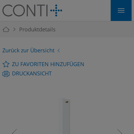
Skip to main navigation
Skip to main content
Skip to page footer
You are here:
Produktdetails
Zurück zur Übersicht
ZU FAVORITEN HINZUFÜGEN
DRUCKANSICHT