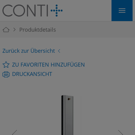
Skip to main navigation
Skip to main content
Skip to page footer
You are here:
Produktdetails
Zurück zur Übersicht
ZU FAVORITEN HINZUFÜGEN
DRUCKANSICHT