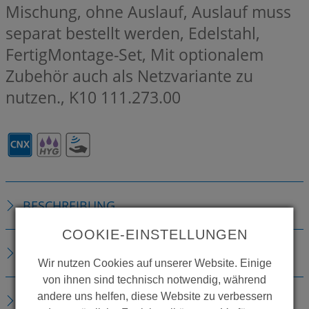
Mischung, ohne Auslauf, Auslauf muss
separat bestellt werden, Edelstahl,
FertigMontage-Set, Mit optionalem
Zubehör auch als Netzvariante zu
nutzen., K10
111.273.00
BESCHREIBUNG
COOKIE-EINSTELLUNGEN
TECHNISCHE DETAILS
Wir nutzen Cookies auf unserer Website. Einige
von ihnen sind technisch notwendig, während
andere uns helfen, diese Website zu verbessern
ZUBEHÖR