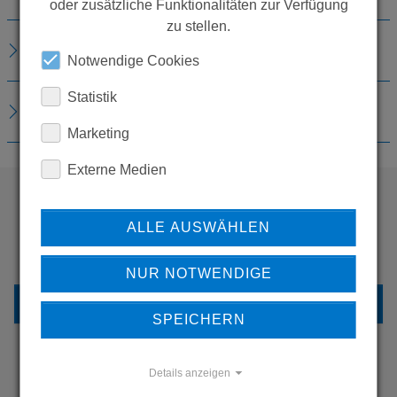
oder zusätzliche Funktionalitäten zur Verfügung
zu stellen.
ERSATZTEILE
Notwendige Cookies
Statistik
DOWNLOADS
Marketing
Externe Medien
ALLE AUSWÄHLEN
WOLLEN SIE MEHR
PRODUKTE SEHEN?
NUR NOTWENDIGE
ZURÜCK ZUR ÜBERSICHT
SPEICHERN
Details anzeigen
ERFAHREN SIE MEHR ÜBER