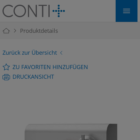
Skip to main navigation
Skip to main content
Skip to page footer
You are here:
Produktdetails
Zurück zur Übersicht
ZU FAVORITEN HINZUFÜGEN
DRUCKANSICHT