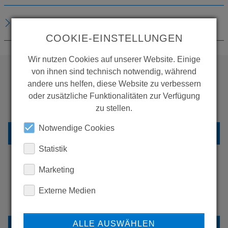
DOWNLOADS
COOKIE-EINSTELLUNGEN
Wir nutzen Cookies auf unserer Website. Einige
von ihnen sind technisch notwendig, während
andere uns helfen, diese Website zu verbessern
WOLLEN SIE MEHR
oder zusätzliche Funktionalitäten zur Verfügung
PRODUKTE SEHEN?
zu stellen.
Notwendige Cookies
ZURÜCK ZUR ÜBERSICHT
Statistik
Marketing
ERFAHREN SIE MEHR ÜBER
Externe Medien
UNSERE REFERENZEN
ALLE AUSWÄHLEN
REFERENZEN