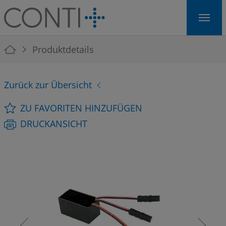
Skip to main navigation
Skip to main content
Skip to page footer
You are here:
Produktdetails
Zurück zur Übersicht
ZU FAVORITEN HINZUFÜGEN
DRUCKANSICHT