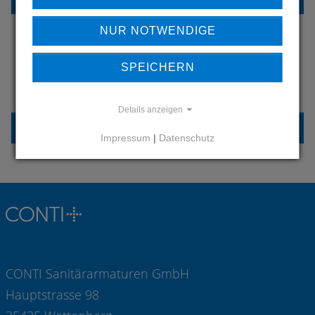
NUR NOTWENDIGE
HABEN SIE FRAGEN?
SPEICHERN
KONTAKTIEREN SIE UNS
Details anzeigen
KONTAKT
Impressum
|
Datenschutz
CONTI Sanitärarmaturen GmbH
Hauptstrasse 98