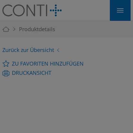
Skip to main navigation
Skip to main content
Skip to page footer
You are here:
Produktdetails
Zurück zur Übersicht
ZU FAVORITEN HINZUFÜGEN
DRUCKANSICHT