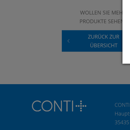
WOLLEN SIE MEHR
PRODUKTE SEHEN?
ZURÜCK ZUR
ÜBERSICHT
CONTI
Haupt
35435