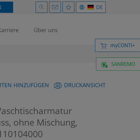
N
DE
Karriere
Über uns
myCONTI+
SANREMO
ITEN HINZUFÜGEN
DRUCKANSICHT
Waschtischarmatur
uss, ohne Mischung,
10104000