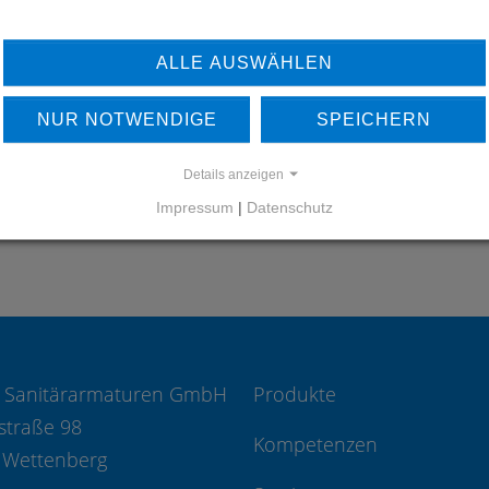
ERFAHREN SIE MEHR ÜBER
ALLE AUSWÄHLEN
UNSERE REFERENZEN
NUR NOTWENDIGE
SPEICHERN
REFERENZEN
Details anzeigen
Impressum
|
Datenschutz
 Sanitärarmaturen GmbH
Produkte
straße 98
Kompetenzen
 Wettenberg