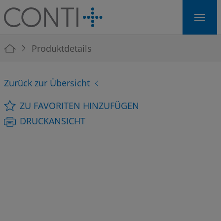
Skip to main navigation
Skip to main content
Skip to page footer
You are here:
Produktdetails
Zurück zur Übersicht
ZU FAVORITEN HINZUFÜGEN
DRUCKANSICHT