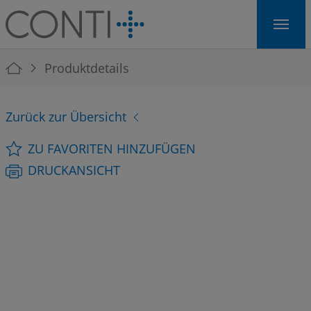
Skip to main navigation
Skip to main content
Skip to page footer
You are here:
Produktdetails
Zurück zur Übersicht
ZU FAVORITEN HINZUFÜGEN
DRUCKANSICHT