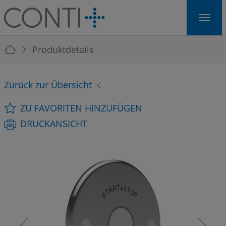
Skip to main navigation
Skip to main content
Skip to page footer
You are here:
Produktdetails
Zurück zur Übersicht
ZU FAVORITEN HINZUFÜGEN
DRUCKANSICHT