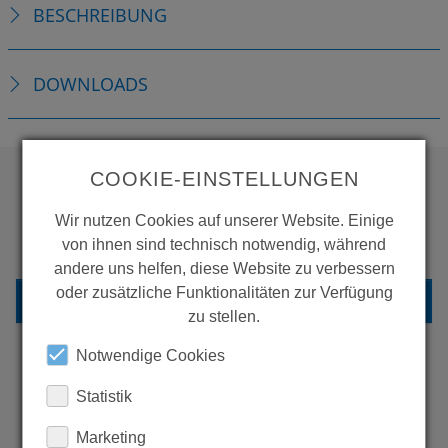
BESCHREIBUNG
DOWNLOADS
COOKIE-EINSTELLUNGEN
WOLLEN SIE MEHR
Wir nutzen Cookies auf unserer Website. Einige
von ihnen sind technisch notwendig, während
PRODUKTE SEHEN?
andere uns helfen, diese Website zu verbessern
oder zusätzliche Funktionalitäten zur Verfügung
ZURÜCK ZUR ÜBERSICHT
zu stellen.
Notwendige Cookies
Statistik
ERFAHREN SIE MEHR ÜBER
UNSERE REFERENZEN
Marketing