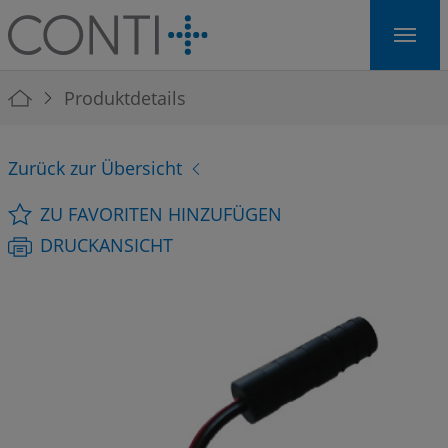
Skip to main navigation
Skip to main content
Skip to page footer
You are here:
Produktdetails
Zurück zur Übersicht
ZU FAVORITEN HINZUFÜGEN
DRUCKANSICHT