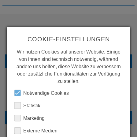
WOLLEN SIE MEHR
COOKIE-EINSTELLUNGEN
PRODUKTE SEHEN?
Wir nutzen Cookies auf unserer Website. Einige
von ihnen sind technisch notwendig, während
ZURÜCK ZUR ÜBERSICHT
andere uns helfen, diese Website zu verbessern
oder zusätzliche Funktionalitäten zur Verfügung
zu stellen.
ERFAHREN SIE MEHR ÜBER
Notwendige Cookies
UNSERE REFERENZEN
Statistik
REFERENZEN
Marketing
Externe Medien