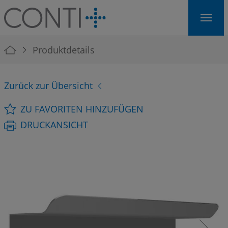
Skip to main navigation
Skip to main content
Skip to page footer
You are here:
Produktdetails
Zurück zur Übersicht
ZU FAVORITEN HINZUFÜGEN
DRUCKANSICHT