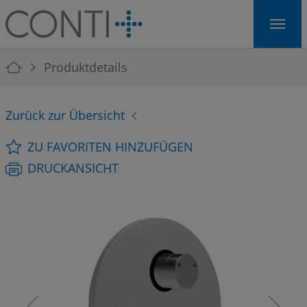
Skip to main navigation
Skip to main content
Skip to page footer
You are here:
Produktdetails
Zurück zur Übersicht
ZU FAVORITEN HINZUFÜGEN
DRUCKANSICHT