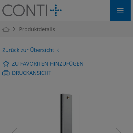
Skip to main navigation
Skip to main content
Skip to page footer
You are here:
Produktdetails
Zurück zur Übersicht
ZU FAVORITEN HINZUFÜGEN
DRUCKANSICHT