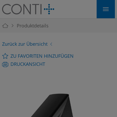
Skip to main navigation
Skip to main content
Skip to page footer
You are here:
Produktdetails
Zurück zur Übersicht
ZU FAVORITEN HINZUFÜGEN
DRUCKANSICHT