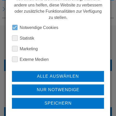
andere uns helfen, diese Website zu verbessern
DOWNLOADS
oder zusätzliche Funktionalitäten zur Verfügung
zu stellen.
Notwendige Cookies
Statistik
WOLLEN SIE MEHR
Marketing
PRODUKTE SEHEN?
Externe Medien
ZURÜCK ZUR ÜBERSICHT
ALLE AUSWÄHLEN
NUR NOTWENDIGE
ERFAHREN SIE MEHR ÜBER
UNSERE REFERENZEN
SPEICHERN
REFERENZEN