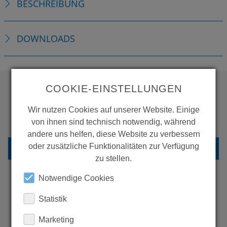
BESCHREIBUNG
DOWNLOADS
COOKIE-EINSTELLUNGEN
WOLLEN SIE MEHR
Wir nutzen Cookies auf unserer Website. Einige
PRODUKTE SEHEN?
von ihnen sind technisch notwendig, während
andere uns helfen, diese Website zu verbessern
oder zusätzliche Funktionalitäten zur Verfügung
ZURÜCK ZUR ÜBERSICHT
zu stellen.
Notwendige Cookies
ERFAHREN SIE MEHR ÜBER
Statistik
UNSERE REFERENZEN
Marketing