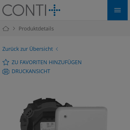
Skip to main navigation
Skip to main content
Skip to page footer
You are here:
Produktdetails
Zurück zur Übersicht
ZU FAVORITEN HINZUFÜGEN
DRUCKANSICHT