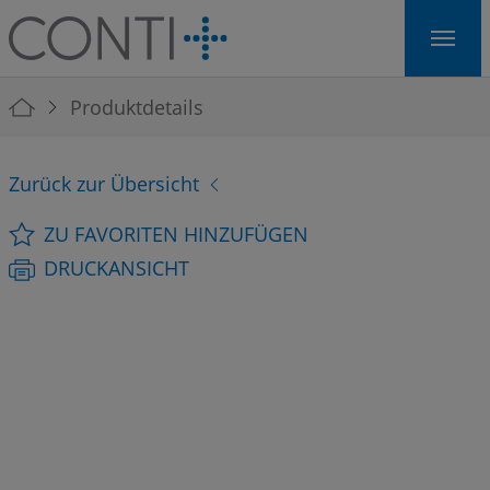
Skip to main navigation
Skip to main content
Skip to page footer
You are here:
Produktdetails
Zurück zur Übersicht
ZU FAVORITEN HINZUFÜGEN
DRUCKANSICHT