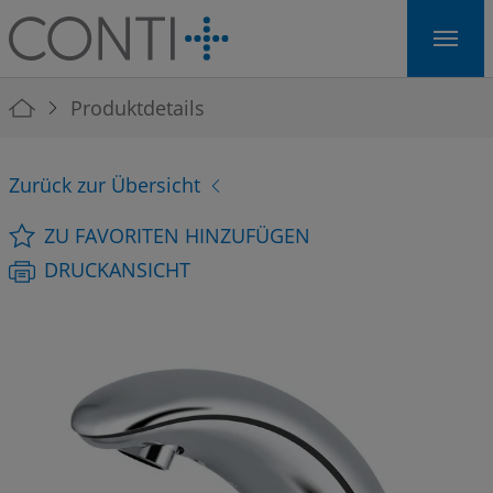
Skip to main navigation
Skip to main content
Skip to page footer
You are here:
Produktdetails
Zurück zur Übersicht
ZU FAVORITEN HINZUFÜGEN
DRUCKANSICHT