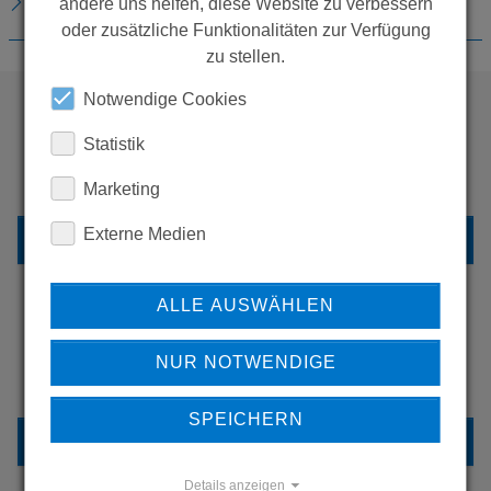
DOWNLOADS
andere uns helfen, diese Website zu verbessern
oder zusätzliche Funktionalitäten zur Verfügung
zu stellen.
Notwendige Cookies
Statistik
WOLLEN SIE MEHR
PRODUKTE SEHEN?
Marketing
Externe Medien
ZURÜCK ZUR ÜBERSICHT
ALLE AUSWÄHLEN
ERFAHREN SIE MEHR ÜBER
NUR NOTWENDIGE
UNSERE REFERENZEN
SPEICHERN
REFERENZEN
Details anzeigen