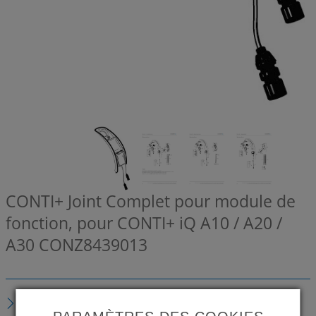
CONTI+ Joint Complet pour module de
fonction, pour CONTI+ iQ A10 / A20 /
A30
CONZ8439013
DESCRIPTION