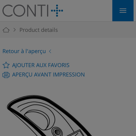
Skip to main navigation
Skip to main content
Skip to page footer
You are here:
Product details
Retour à l'aperçu
AJOUTER AUX FAVORIS
APERÇU AVANT IMPRESSION