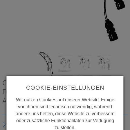
CONTI+ Dichtung komplett für
COOKIE-EINSTELLUNGEN
Funktionsmodul, für CONTI+ iQ A10 /
A20 / A30
CONZ8439013
Wir nutzen Cookies auf unserer Website. Einige
von ihnen sind technisch notwendig, während
andere uns helfen, diese Website zu verbessern
oder zusätzliche Funktionalitäten zur Verfügung
BESCHREIBUNG
zu stellen.