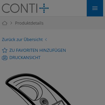
Skip to main navigation
Skip to main content
Skip to page footer
You are here:
Produktdetails
Zurück zur Übersicht
ZU FAVORITEN HINZUFÜGEN
DRUCKANSICHT