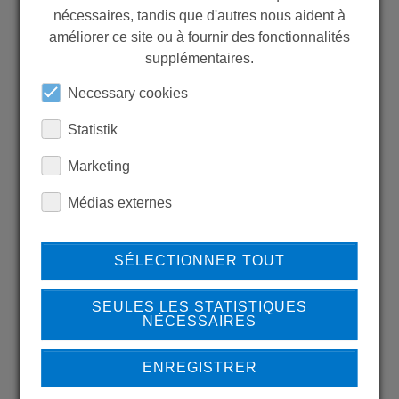
nécessaires, tandis que d'autres nous aident à
WANT TO SEE
améliorer ce site ou à fournir des fonctionnalités
MORE PRODUCTS?
supplémentaires.
Necessary cookies
Statistik
Marketing
Back to overview
Médias externes
SÉLECTIONNER TOUT
LEARN MORE ABOUT
OUR REFERENCES
SEULES LES STATISTIQUES
NÉCESSAIRES
ENREGISTRER