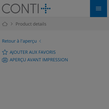
Skip to main navigation
Skip to main content
Skip to page footer
You are here:
Product details
Retour à l'aperçu
AJOUTER AUX FAVORIS
APERÇU AVANT IMPRESSION