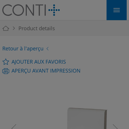
Skip to main navigation
Skip to main content
Skip to page footer
You are here:
Product details
Retour à l'aperçu
AJOUTER AUX FAVORIS
APERÇU AVANT IMPRESSION