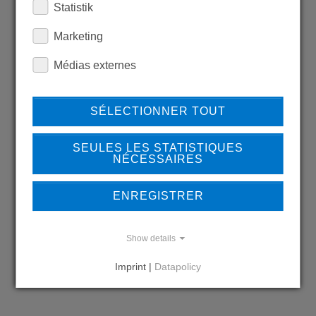
Statistik
LEARN MORE ABOUT
Marketing
OUR REFERENCES
Médias externes
SÉLECTIONNER TOUT
REFERENCES
SEULES LES STATISTIQUES
NÉCESSAIRES
ENREGISTRER
DO YOU HAVE QUESTIONS?
CONTACT US
Show details
Imprint |
Datapolicy