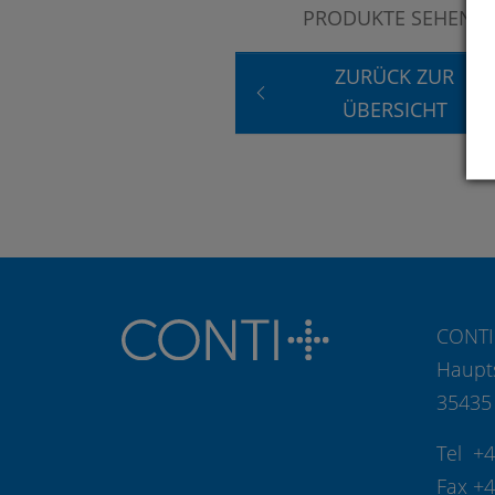
PRODUKTE SEHEN?
ZURÜCK ZUR
ÜBERSICHT
CONTI
Haupt
35435
Tel +
Fax +