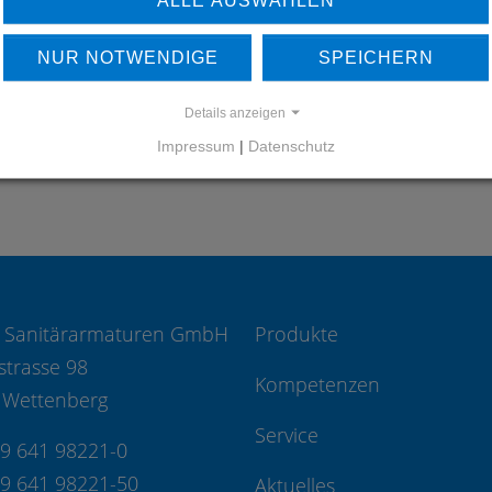
UNSERE REFERENZEN
NUR NOTWENDIGE
SPEICHERN
REFERENZEN
Details anzeigen
Impressum
|
Datenschutz
 Sanitärarmaturen GmbH
Produkte
strasse 98
Kompetenzen
 Wettenberg
Service
49 641 98221-0
49 641 98221-50
Aktuelles