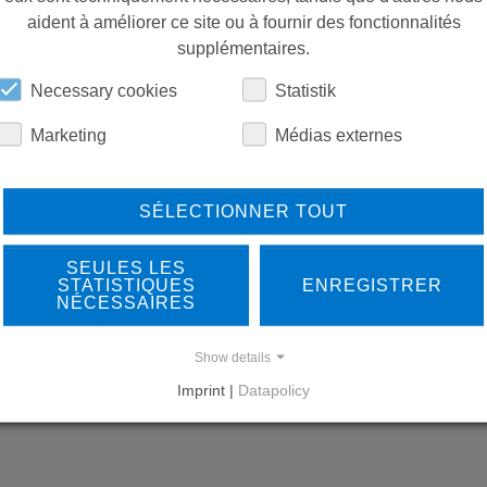
aident à améliorer ce site ou à fournir des fonctionnalités
PIÈCES DE RECHANGE
supplémentaires.
Necessary cookies
Statistik
TÉLÉCHARGEMENTS
Marketing
Médias externes
SÉLECTIONNER TOUT
SEULES LES
STATISTIQUES
ENREGISTRER
NÉCESSAIRES
LEARN MORE ABOUT
DO
Show details
OUR REFERENCES
Imprint |
Datapolicy