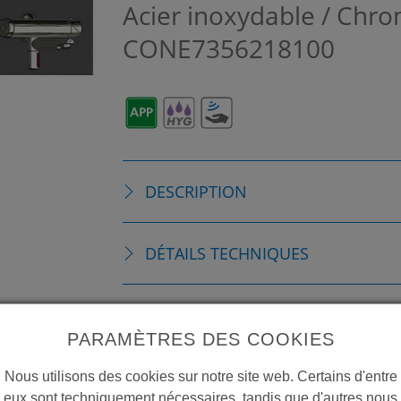
Acier inoxydable / Chr
CONE7356218100
DESCRIPTION
DÉTAILS TECHNIQUES
ACCESSOIRES
PARAMÈTRES DES COOKIES
CONSOMMABLES
Nous utilisons des cookies sur notre site web. Certains d'entre
eux sont techniquement nécessaires, tandis que d'autres nous