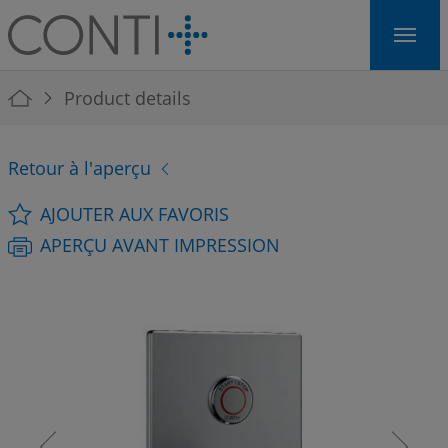
Skip to main navigation
Skip to main content
Skip to page footer
You are here:
Product details
Retour à l'aperçu
AJOUTER AUX FAVORIS
APERÇU AVANT IMPRESSION