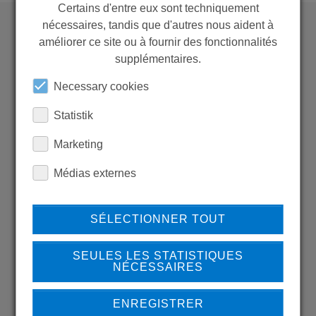
Certains d'entre eux sont techniquement
nécessaires, tandis que d'autres nous aident à
améliorer ce site ou à fournir des fonctionnalités
WANT TO SEE
supplémentaires.
MORE PRODUCTS?
Necessary cookies
Statistik
Marketing
Back to overview
Médias externes
SÉLECTIONNER TOUT
LEARN MORE ABOUT
SEULES LES STATISTIQUES
OUR REFERENCES
NÉCESSAIRES
ENREGISTRER