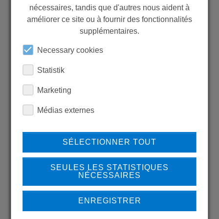
nécessaires, tandis que d'autres nous aident à
WANT TO SEE
améliorer ce site ou à fournir des fonctionnalités
MORE PRODUCTS?
supplémentaires.
Necessary cookies
Statistik
Marketing
Back to overview
Médias externes
SÉLECTIONNER TOUT
LEARN MORE ABOUT
OUR REFERENCES
SEULES LES STATISTIQUES
NÉCESSAIRES
ENREGISTRER