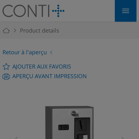
Skip to main navigation
Skip to main content
Skip to page footer
You are here:
Product details
Retour à l'aperçu
AJOUTER AUX FAVORIS
APERÇU AVANT IMPRESSION