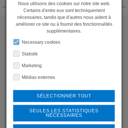
Nous utilisons des cookies sur notre site web.
Certains d'entre eux sont techniquement
nécessaires, tandis que d'autres nous aident à
améliorer ce site ou à fournir des fonctionnalités
supplémentaires.
WANT TO SEE
Necessary cookies
MORE PRODUCTS?
Statistik
Marketing
Médias externes
Back to overview
SÉLECTIONNER TOUT
LEARN MORE ABOUT
SEULES LES STATISTIQUES
NÉCESSAIRES
OUR REFERENCES