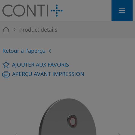
Skip to main navigation
Skip to main content
Skip to page footer
You are here:
Product details
Retour à l'aperçu
AJOUTER AUX FAVORIS
APERÇU AVANT IMPRESSION