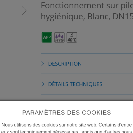
Fonctionnement sur pil
hygiénique, Blanc, DN1
DESCRIPTION
DÉTAILS TECHNIQUES
ACCESSOIRES
PARAMÈTRES DES COOKIES
CONSOMMABLES
Nous utilisons des cookies sur notre site web. Certains d'entre
eux sont techniquement nécessaires, tandis que d'autres nous