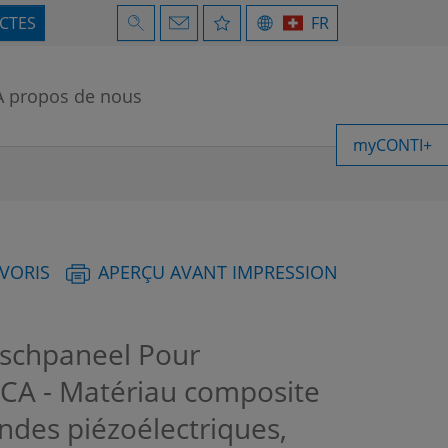
ECTES
FR
À propos de nous
myCONTI+
AVORIS
APERÇU AVANT IMPRESSION
chpaneel Pour
A - Matériau composite
ondes piézoélectriques,