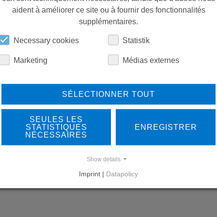
aident à améliorer ce site ou à fournir des fonctionnalités
PIÈCES DE RECHANGE
supplémentaires.
Necessary cookies
Statistik
TÉLÉCHARGEMENTS
Marketing
Médias externes
SÉLECTIONNER TOUT
SEULES LES
STATISTIQUES
ENREGISTRER
NÉCESSAIRES
LEARN MORE ABOUT
DO
Show details
OUR REFERENCES
Imprint |
Datapolicy