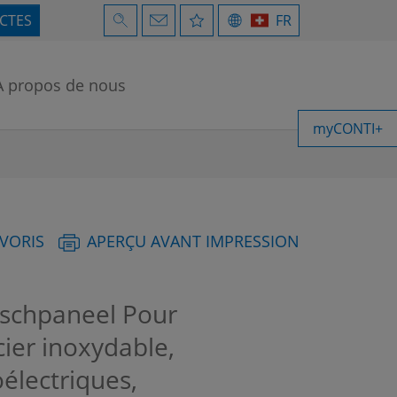
ECTES
FR
À propos de nous
myCONTI+
AVORIS
APERÇU AVANT IMPRESSION
chpaneel Pour
er inoxydable,
électriques,