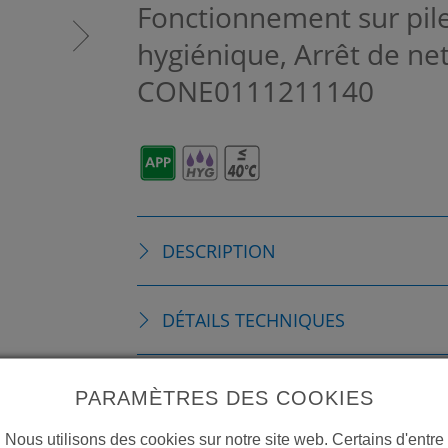
Fonctionnement sur pil
hygiénique, Arrêt de n
CONE0111211140
DESCRIPTION
DÉTAILS TECHNIQUES
ACCESSOIRES
PARAMÈTRES DES COOKIES
Nous utilisons des cookies sur notre site web. Certains d'entre