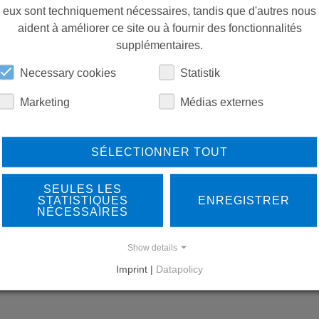
CONSOMMABLES
eux sont techniquement nécessaires, tandis que d'autres nous
aident à améliorer ce site ou à fournir des fonctionnalités
supplémentaires.
PIÈCES DE RECHANGE
Necessary cookies
Statistik
Marketing
Médias externes
TÉLÉCHARGEMENTS
SÉLECTIONNER TOUT
SEULES LES
STATISTIQUES
ENREGISTRER
NÉCESSAIRES
Show details
LEARN MORE ABOUT
DO
Imprint |
Datapolicy
OUR REFERENCES