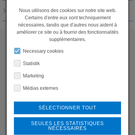
TÉLÉCHARGEMENTS
Nous utilisons des cookies sur notre site web.
Certains d'entre eux sont techniquement
nécessaires, tandis que d'autres nous aident à
améliorer ce site ou à fournir des fonctionnalités
supplémentaires.
WANT TO SEE
Necessary cookies
MORE PRODUCTS?
Statistik
Marketing
Médias externes
Back to overview
SÉLECTIONNER TOUT
SEULES LES STATISTIQUES
NÉCESSAIRES
LEARN MORE ABOUT