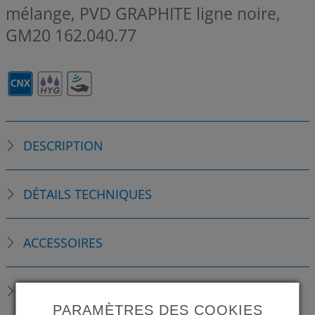
mélange, PVD GRAPHITE ligne noire,
GM20
162.040.77
DESCRIPTION
DÉTAILS TECHNIQUES
ACCESSOIRES
PIÈCES DE RECHANGE
PARAMÈTRES DES COOKIES