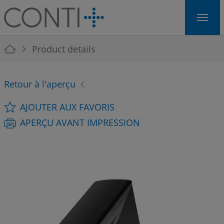
Skip to main navigation
Skip to main content
Skip to page footer
You are here:
Product details
Retour à l'aperçu
AJOUTER AUX FAVORIS
APERÇU AVANT IMPRESSION