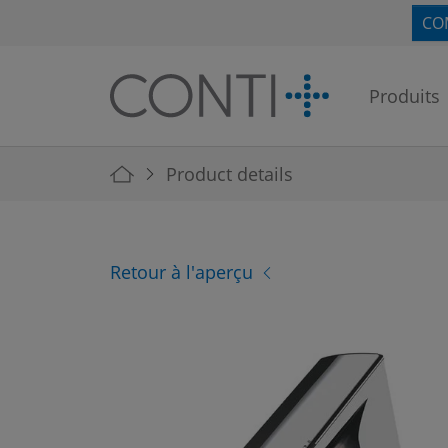
Skip to main navigation
Skip to main content
Skip to page footer
CO
Produits
You are here:
Product details
Retour à l'aperçu