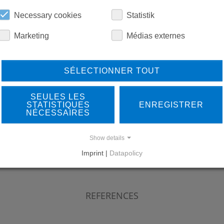
TÉLÉCHARGEMENTS
Necessary cookies
Statistik
Marketing
Médias externes
SÉLECTIONNER TOUT
SEULES LES
STATISTIQUES
ENREGISTRER
LEARN MORE ABOUT
DO
NÉCESSAIRES
OUR REFERENCES
Show details
Imprint |
Datapolicy
REFERENCES