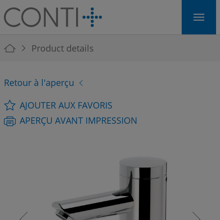
Skip to main navigation
Skip to main content
Skip to page footer
You are here:
Product details
Retour à l'aperçu
AJOUTER AUX FAVORIS
APERÇU AVANT IMPRESSION