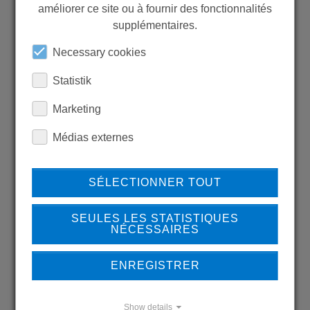
MORE PRODUCTS?
améliorer ce site ou à fournir des fonctionnalités
supplémentaires.
Necessary cookies
Statistik
Back to overview
Marketing
Médias externes
LEARN MORE ABOUT
SÉLECTIONNER TOUT
OUR REFERENCES
SEULES LES STATISTIQUES
NÉCESSAIRES
ENREGISTRER
REFERENCES
Show details