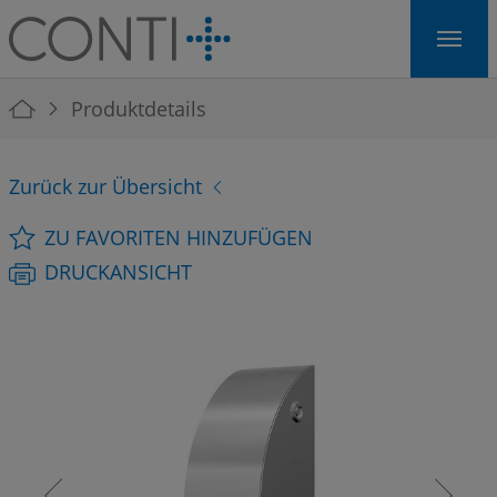
Skip to main navigation
Skip to main content
Skip to page footer
You are here:
Produktdetails
Zurück zur Übersicht
ZU FAVORITEN HINZUFÜGEN
DRUCKANSICHT