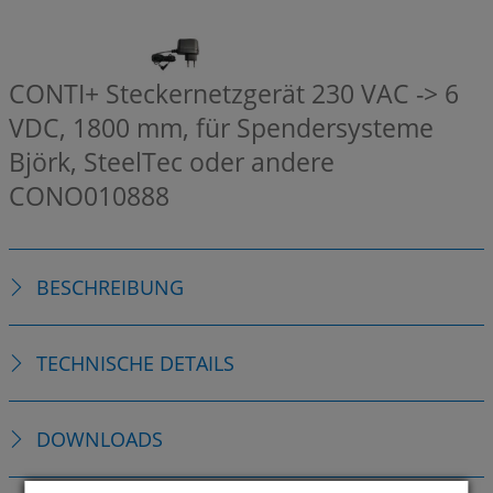
CONTI+ Steckernetzgerät 230 VAC -> 6
VDC, 1800 mm, für Spendersysteme
Björk, SteelTec oder andere
CONO010888
BESCHREIBUNG
TECHNISCHE DETAILS
DOWNLOADS