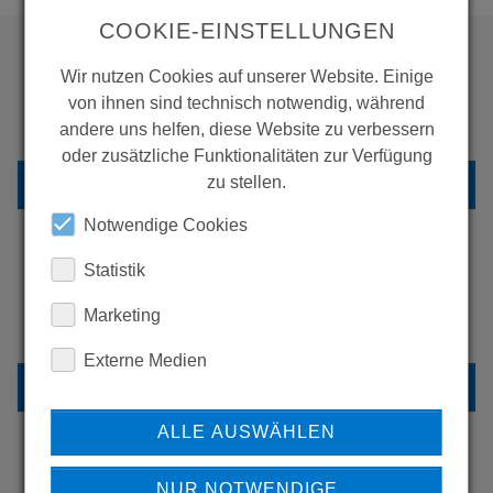
COOKIE-EINSTELLUNGEN
Wir nutzen Cookies auf unserer Website. Einige
WOLLEN SIE MEHR
von ihnen sind technisch notwendig, während
PRODUKTE SEHEN?
andere uns helfen, diese Website zu verbessern
oder zusätzliche Funktionalitäten zur Verfügung
ZURÜCK ZUR ÜBERSICHT
zu stellen.
Notwendige Cookies
Statistik
ERFAHREN SIE MEHR ÜBER
Marketing
UNSERE REFERENZEN
Externe Medien
REFERENZEN
ALLE AUSWÄHLEN
NUR NOTWENDIGE