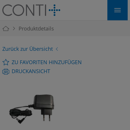
Skip to main navigation
Skip to main content
Skip to page footer
You are here:
Produktdetails
Zurück zur Übersicht
ZU FAVORITEN HINZUFÜGEN
DRUCKANSICHT