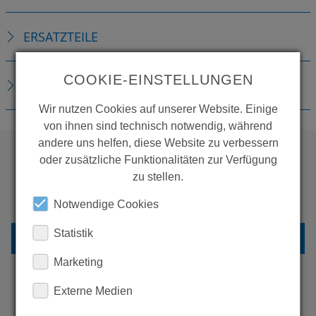
ERSATZTEILE
COOKIE-EINSTELLUNGEN
DOWNLOADS
Wir nutzen Cookies auf unserer Website. Einige
von ihnen sind technisch notwendig, während
andere uns helfen, diese Website zu verbessern
oder zusätzliche Funktionalitäten zur Verfügung
zu stellen.
WOLLEN SIE MEHR
PRODUKTE SEHEN?
Notwendige Cookies
Statistik
ZURÜCK ZUR ÜBERSICHT
Marketing
Externe Medien
ERFAHREN SIE MEHR ÜBER