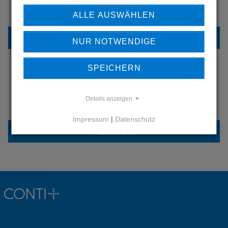
UNSERE REFERENZEN
ALLE AUSWÄHLEN
REFERENZEN
NUR NOTWENDIGE
SPEICHERN
HABEN SIE FRAGEN?
Details anzeigen
KONTAKTIEREN SIE UNS
Impressum
|
Datenschutz
KONTAKT