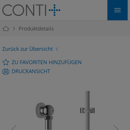
Skip to main navigation
Skip to main content
Skip to page footer
You are here:
Produktdetails
Zurück zur Übersicht
ZU FAVORITEN HINZUFÜGEN
DRUCKANSICHT