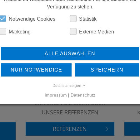
Verfügung zu stellen.
ERSATZTEILE
Notwendige Cookies
Statistik
Marketing
Externe Medien
DOWNLOADS
ALLE AUSWÄHLEN
NUR NOTWENDIGE
SPEICHERN
Details anzeigen
Impressum
|
Datenschutz
ERFAHREN SIE MEHR ÜBER
UNSERE REFERENZEN
REFERENZEN