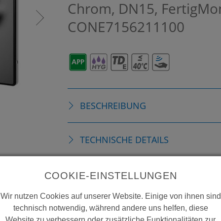
Chrom, DN15, FertigMo
CONE7156211100
BESCHREIBUNG
TECHNISCHE DETAILS
ZUBEHÖR
COOKIE-EINSTELLUNGEN
Wir nutzen Cookies auf unserer Website. Einige von ihnen sind
VERBRAUCHSMATERIALIEN
technisch notwendig, während andere uns helfen, diese
Website zu verbessern oder zusätzliche Funktionalitäten zur