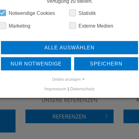
ERSATZTEILE
Verfügung zu stellen.
Notwendige Cookies
Statistik
DOWNLOADS
Marketing
Externe Medien
ALLE AUSWÄHLEN
NUR NOTWENDIGE
SPEICHERN
Details anzeigen
Impressum
|
Datenschutz
ERFAHREN SIE MEHR ÜBER
UNSERE REFERENZEN
REFERENZEN