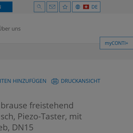
N
DE
Über uns
myCONTI+
ITEN HINZUFÜGEN
DRUCKANSICHT
rause freistehend
isch, Piezo-Taster, mit
ieb, DN15