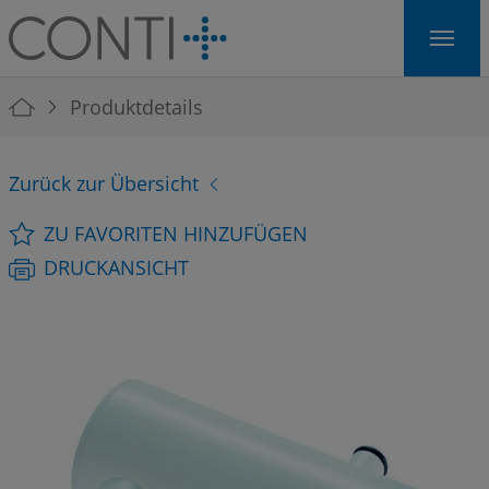
Skip to main navigation
Skip to main content
Skip to page footer
You are here:
Produktdetails
Zurück zur Übersicht
ZU FAVORITEN HINZUFÜGEN
DRUCKANSICHT