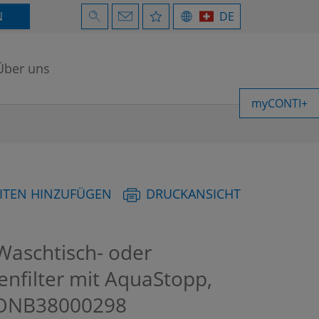
N
DE
Über uns
myCONTI+
ITEN HINZUFÜGEN
DRUCKANSICHT
Waschtisch- oder
enfilter mit AquaStopp,
ONB38000298