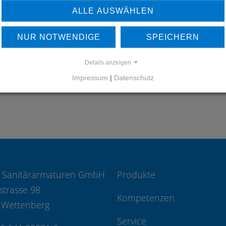
ALLE AUSWÄHLEN
ERFAHREN SIE MEHR ÜBER
UNSERE REFERENZEN
NUR NOTWENDIGE
SPEICHERN
REFERENZEN
Details anzeigen
Impressum
|
Datenschutz
 Sanitärarmaturen GmbH
Produkte
strasse 98
Kompetenzen
 Wettenberg
Service