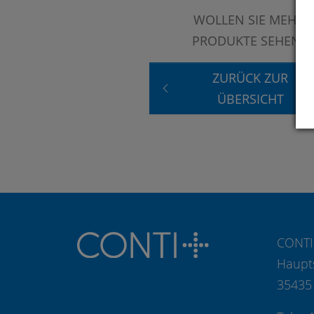
WOLLEN SIE MEHR
PRODUKTE SEHEN?
ZURÜCK ZUR
ÜBERSICHT
CONTI
Haupt
35435