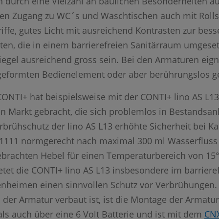
ch durch eine Vielzahl an baulichen Besonderheiten 
n Zugang zu WC´s und Waschtischen auch mit Rollst
riffe, gutes Licht mit ausreichend Kontrasten zur be
ten, die in einem barrierefreien Sanitärraum umgeset
iegel ausreichend gross sein. Bei den Armaturen eig
eformten Bedienelement oder aber berührungslos ge
ONTI+ hat beispielsweise mit der CONTI+ lino AS L1
Markt gebracht, die sich problemlos in Bestandsanla
rbrühschutz der lino AS L13 erhöhte Sicherheit bei Ka
1111 normgerecht nach maximal 300 ml Wasserfluss a
ebrachten Hebel für einen Temperaturbereich von 15°C
et die CONTI+ lino AS L13 insbesondere im barrieref
heimen einen sinnvollen Schutz vor Verbrühungen. Ei
 der Armatur verbaut ist, ist die Montage der Armatur
als auch über eine 6 Volt Batterie und ist mit dem
CN