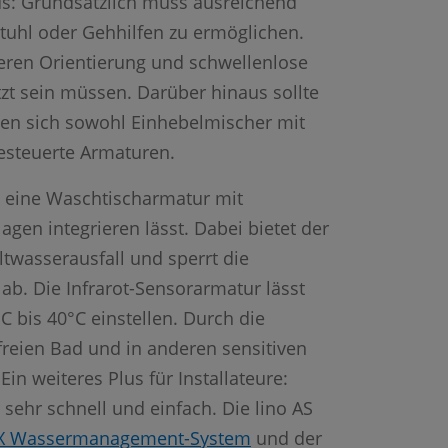
aus: Grundsätzlich muss ausreichend
uhl oder Gehhilfen zu ermöglichen.
sseren Orientierung und schwellenlose
zt sein müssen. Darüber hinaus sollte
nen sich sowohl Einhebelmischer mit
steuerte Armaturen.
3 eine Waschtischarmatur mit
gen integrieren lässt. Dabei bietet der
ltwasserausfall und sperrt die
b. Die Infrarot-Sensorarmatur lässt
 bis 40°C einstellen. Durch die
reien Bad und in anderen sensitiven
n weiteres Plus für Installateure:
 sehr schnell und einfach. Die lino AS
X Wassermanagement-System
und der