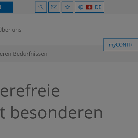
N
DE
Über uns
myCONTI+
deren Bedürfnissen
ierefreie
t besonderen