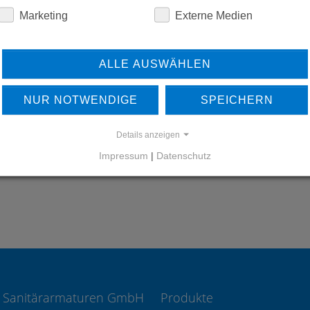
Marketing
Externe Medien
ALLE AUSWÄHLEN
ERFAHREN SIE MEHR ÜBER
UNSERE REFERENZEN
NUR NOTWENDIGE
SPEICHERN
REFERENZEN
Details anzeigen
Impressum
|
Datenschutz
 Sanitärarmaturen GmbH
Produkte