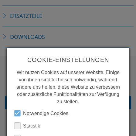
ERSATZTEILE
DOWNLOADS
COOKIE-EINSTELLUNGEN
Wir nutzen Cookies auf unserer Website. Einige
WOLLEN SIE MEHR
von ihnen sind technisch notwendig, während
PRODUKTE SEHEN?
andere uns helfen, diese Website zu verbessern
oder zusätzliche Funktionalitäten zur Verfügung
ZURÜCK ZUR ÜBERSICHT
zu stellen.
Notwendige Cookies
Statistik
ERFAHREN SIE MEHR ÜBER