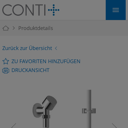
Skip to main navigation
Skip to main content
Skip to page footer
You are here:
Produktdetails
Zurück zur Übersicht
ZU FAVORITEN HINZUFÜGEN
DRUCKANSICHT