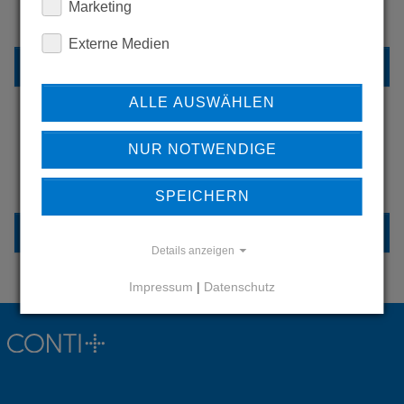
Marketing
UNSERE REFERENZEN
Externe Medien
REFERENZEN
ALLE AUSWÄHLEN
NUR NOTWENDIGE
HABEN SIE FRAGEN?
KONTAKTIEREN SIE UNS
SPEICHERN
KONTAKT
Details anzeigen
Impressum
|
Datenschutz