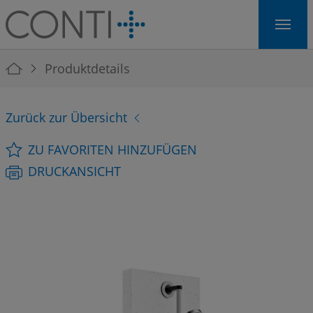
Skip to main navigation
Skip to main content
Skip to page footer
You are here:
Produktdetails
Zurück zur Übersicht
ZU FAVORITEN HINZUFÜGEN
DRUCKANSICHT