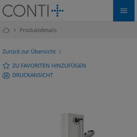
Skip to main navigation
Skip to main content
Skip to page footer
You are here:
Produktdetails
Zurück zur Übersicht
ZU FAVORITEN HINZUFÜGEN
DRUCKANSICHT