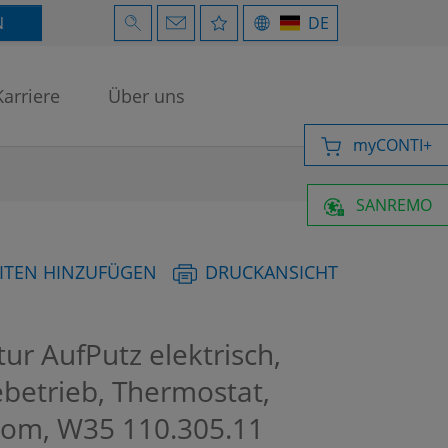
N
DE
Karriere
Über uns
myCONTI+
SANREMO
ITEN HINZUFÜGEN
DRUCKANSICHT
r AufPutz elektrisch,
ebetrieb, Thermostat,
rom, W35
110.305.11