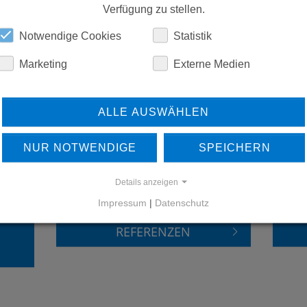
Verfügung zu stellen.
DOWNLOADS
Notwendige Cookies
Statistik
Marketing
Externe Medien
ALLE AUSWÄHLEN
NUR NOTWENDIGE
SPEICHERN
ERFAHREN SIE MEHR ÜBER
Details anzeigen
UNSERE REFERENZEN
Impressum
|
Datenschutz
REFERENZEN