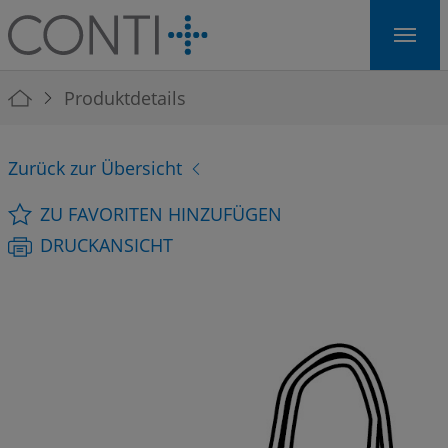
Skip to main navigation
Skip to main content
Skip to page footer
You are here:
Produktdetails
Zurück zur Übersicht
ZU FAVORITEN HINZUFÜGEN
DRUCKANSICHT