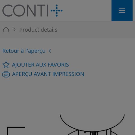
Skip to main navigation
Skip to main content
Skip to page footer
You are here:
Product details
Retour à l'aperçu
AJOUTER AUX FAVORIS
APERÇU AVANT IMPRESSION