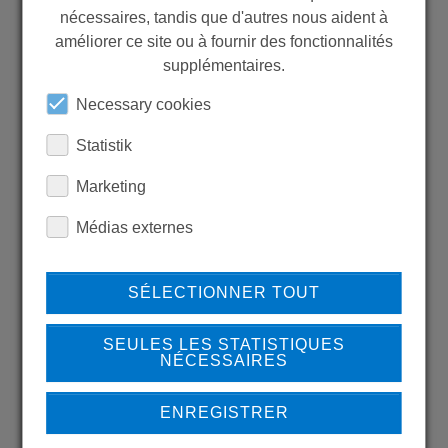
nécessaires, tandis que d'autres nous aident à
WANT TO SEE
améliorer ce site ou à fournir des fonctionnalités
MORE PRODUCTS?
supplémentaires.
Necessary cookies
Statistik
Marketing
Back to overview
Médias externes
SÉLECTIONNER TOUT
LEARN MORE ABOUT
OUR REFERENCES
SEULES LES STATISTIQUES
NÉCESSAIRES
ENREGISTRER