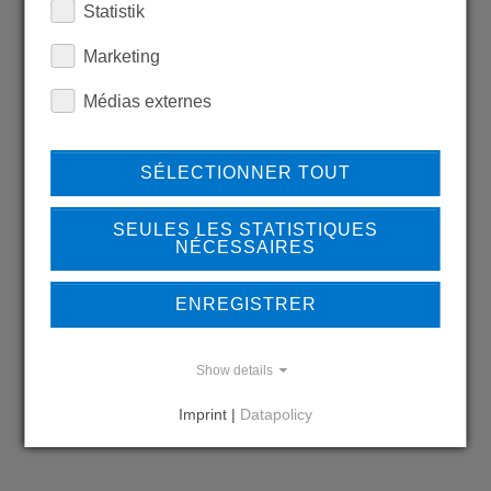
Statistik
LEARN MORE ABOUT
Marketing
OUR REFERENCES
Médias externes
SÉLECTIONNER TOUT
REFERENCES
SEULES LES STATISTIQUES
NÉCESSAIRES
ENREGISTRER
DO YOU HAVE QUESTIONS?
CONTACT US
Show details
Imprint |
Datapolicy