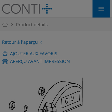
Skip to main navigation
Skip to main content
Skip to page footer
You are here:
Product details
Retour à l'aperçu
AJOUTER AUX FAVORIS
APERÇU AVANT IMPRESSION