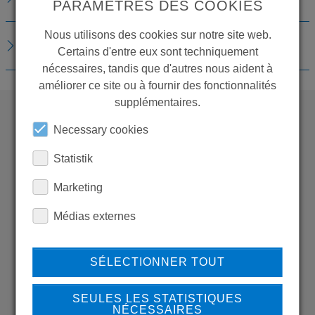
PARAMÈTRES DES COOKIES
Nous utilisons des cookies sur notre site web.
TÉLÉCHARGEMENTS
Certains d'entre eux sont techniquement
nécessaires, tandis que d'autres nous aident à
améliorer ce site ou à fournir des fonctionnalités
supplémentaires.
Necessary cookies
WANT TO SEE
MORE PRODUCTS?
Statistik
Marketing
Médias externes
Back to overview
SÉLECTIONNER TOUT
SEULES LES STATISTIQUES
NÉCESSAIRES