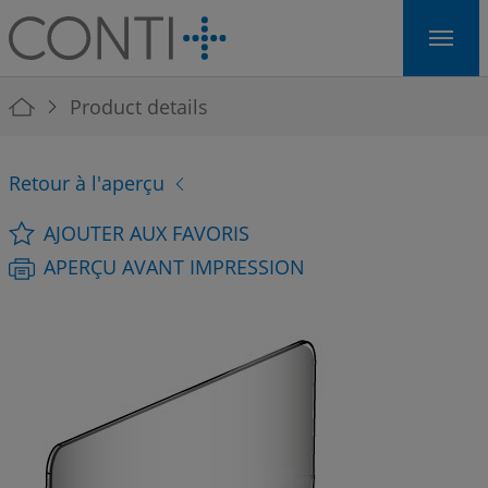
Skip to main navigation
Skip to main content
Skip to page footer
You are here:
Product details
Retour à l'aperçu
AJOUTER AUX FAVORIS
APERÇU AVANT IMPRESSION