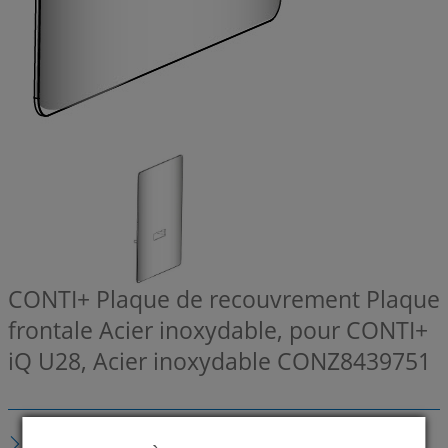
CONTI+ Plaque de recouvrement Plaque
frontale Acier inoxydable, pour CONTI+
iQ U28, Acier inoxydable
CONZ8439751
DESCRIPTION