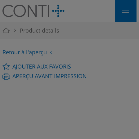
Skip to main navigation
Skip to main content
Skip to page footer
You are here:
Product details
Retour à l'aperçu
AJOUTER AUX FAVORIS
APERÇU AVANT IMPRESSION