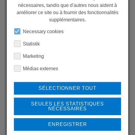
nécessaires, tandis que d'autres nous aident à
WANT TO SEE
améliorer ce site ou à fournir des fonctionnalités
MORE PRODUCTS?
supplémentaires.
Necessary cookies
Statistik
Marketing
Back to overview
Médias externes
SÉLECTIONNER TOUT
LEARN MORE ABOUT
OUR REFERENCES
SEULES LES STATISTIQUES
NÉCESSAIRES
ENREGISTRER